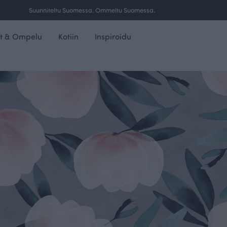
Ilmainen toimitus yli 100 € tilauksille Suomessa.
t & Ompelu
Kotiin
Inspiroidu