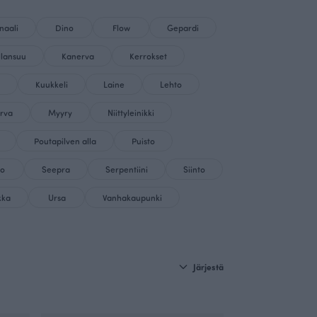
naali
Dino
Flow
Gepardi
Illansuu
Kanerva
Kerrokset
Kuukkeli
Laine
Lehto
rva
Myyry
Niittyleinikki
Poutapilven alla
Puisto
to
Seepra
Serpentiini
Siinto
kka
Ursa
Vanhakaupunki
Järjestä