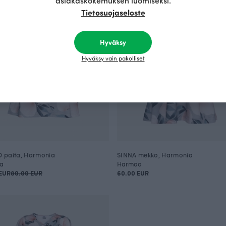
asiakaskokemuksen luomiseksi.
Tietosuojaseloste
Hyväksy
Hyväksy vain pakolliset
 paita, Harmonia
SINNA mekko, Harmonia
a
Harmaa
EUR
80.00 EUR
60.00 EUR