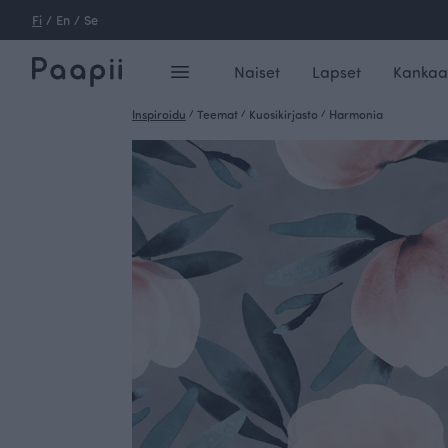
Fi
/
En
/
Se
Naiset
Lapset
Kankaa
Inspiroidu
/
Teemat
/
Kuosikirjasto
/
Harmonia