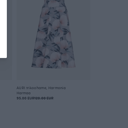
AURI trikoohame, Harmonia
Harmaa
95.00 EUR
120.00 EUR