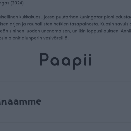
angas (2024)
ellinen kukkakuosi, jossa puutarhan kuningatar pioni edusta
isen arjen ja rauhallisten hetkien tasapainosta. Kuosin savuisi
ileän sininen luoden unenomaisen, uniikin loppusilauksen. Ann
in pionit alunperin vesiväreillä.
rinaamme