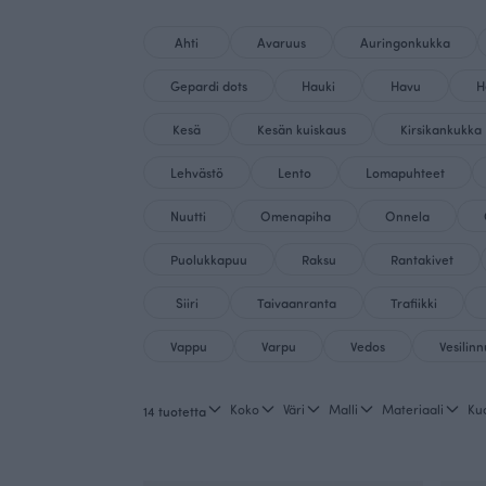
Ahti
Avaruus
Auringonkukka
Gepardi dots
Hauki
Havu
H
Kesä
Kesän kuiskaus
Kirsikankukka
Lehvästö
Lento
Lomapuhteet
Nuutti
Omenapiha
Onnela
Puolukkapuu
Raksu
Rantakivet
Siiri
Taivaanranta
Trafiikki
Vappu
Varpu
Vedos
Vesilinn
Koko
Väri
Malli
Materiaali
Ku
14 tuotetta