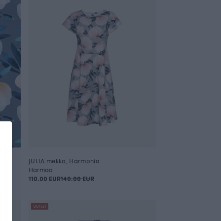
JULIA mekko, Harmonia
Harmaa
110.00 EUR
140.00 EUR
OUTLET