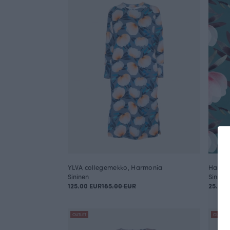
YLVA collegemekko, Harmonia
Harmon
Sininen
Sinivih
125.00 EUR
185.00 EUR
25.90
OUTLET
OUTLET