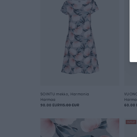
SOINTU mekko, Harmonia
VUONO
Harmaa
Harma
90.00 EUR
115.00 EUR
60.00 
OUTLET