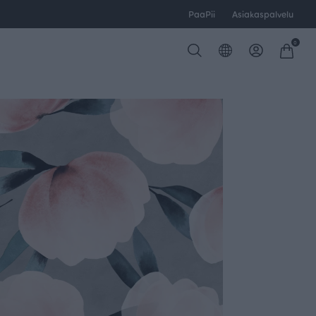
PaaPii
Asiakaspalvelu
0