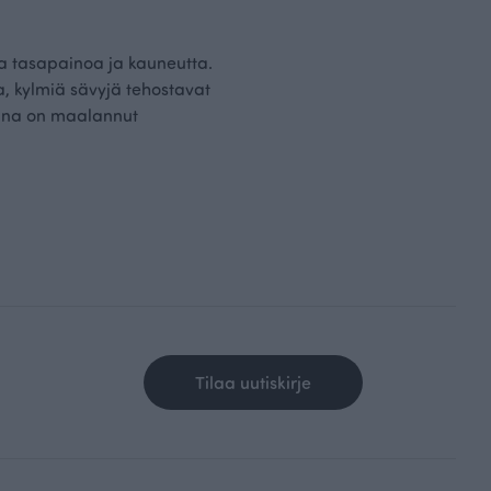
a tasapainoa ja kauneutta.
a, kylmiä sävyjä tehostavat
iina on maalannut
Tilaa uutiskirje