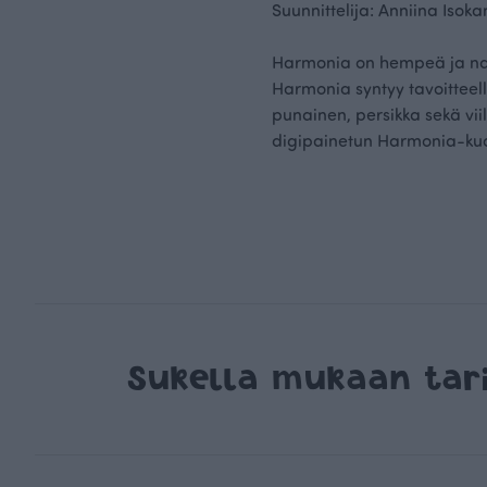
Suunnittelija: Anniina Isok
Harmonia on hempeä ja nais
Harmonia syntyy tavoitteell
punainen, persikka sekä vi
digipainetun Harmonia-kuos
Sukella mukaan ta