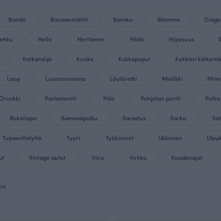
Bambi
Banaaninlehti
Bansku
Blomma
Diago
ehku
Hello
Herttanen
Hilda
Hiljaisuus
Kotkansiipi
Kuiske
Kukkapuput
Kukkien kätkemä
Loop
Luonnonvoima
Löytöretki
Mielikki
Mine
Orvokki
Parlamentti
Piilo
Pohjolan portti
Polka
Rukinlapa
Sammalpolku
Sarastus
Sarka
Sa
Tupasvillatyttö
Tyyni
Työkoneet
Ukkonen
Ulpu
ut
Vintage autot
Viiru
Virkko
Vuodenajat
osi