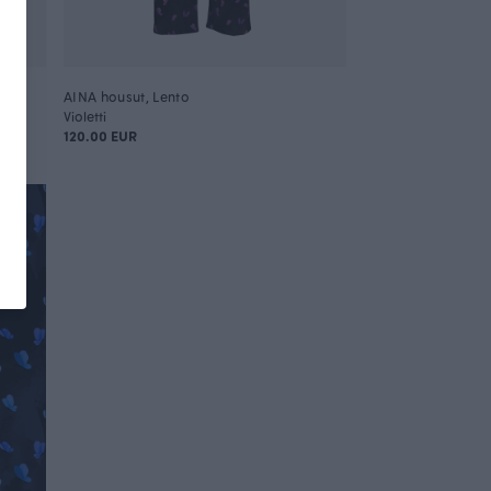
AINA housut, Lento
Violetti
120.00 EUR