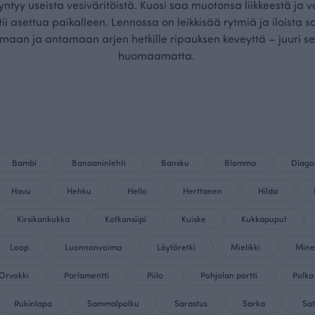
syntyy useista vesiväritöistä. Kuosi saa muotonsa liikkeestä ja 
tii asettua paikalleen. Lennossa on leikkisää rytmiä ja iloista 
maan ja antamaan arjen hetkille ripauksen keveyttä – juuri s
huomaamatta.
Bambi
Banaaninlehti
Bansku
Blomma
Diago
Havu
Hehku
Hello
Herttanen
Hilda
Kirsikankukka
Kotkansiipi
Kuiske
Kukkapuput
Loop
Luonnonvoima
Löytöretki
Mielikki
Mine
Orvokki
Parlamentti
Piilo
Pohjolan portti
Polka
Rukinlapa
Sammalpolku
Sarastus
Sarka
Sa