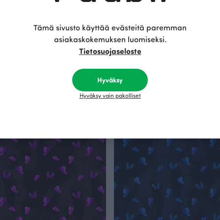
Tämä sivusto käyttää evästeitä paremman
asiakaskokemuksen luomiseksi.
aita, Lento
SOINTU mekko, Lento
Tietosuojaseloste
Violetti
EUR
115.00 EUR
Hyväksy
Hyväksy vain pakolliset