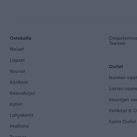
Ostoksille
Ompelemin
Teemat
Naiset
Lapset
Outlet
Vauvat
Naisten vaat
Kankaat
Lasten vaate
Kaavakirjat
Vauvojen vaa
Kotiin
Kankaat & O
Lahjakortit
Kotiin Outlet
Mallistot
Teemat