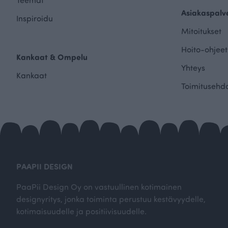
Asiakaspalv
Inspiroidu
Mitoitukset
Hoito-ohjeet
Kankaat & Ompelu
Yhteys
Kankaat
Toimitusehd
PAAPII DESIGN
PaaPii Design Oy on vastuullinen kotimainen
designyritys, jonka toiminta perustuu kestävyydelle,
kotimaisuudelle ja positiivisuudelle.