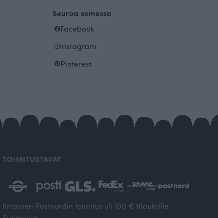
Seuraa somessa
Facebook
Instagram
Pinterest
TOIMITUSTAVAT
Ilmainen Postnordin toimitus yli 100 € tilauksille
Suomessa.