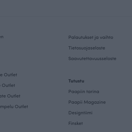
en
Palautukset ja vaihto
Tietosuojaseloste
Saavutettavuusseloste
e Outlet
Tutustu
 Outlet
Paapiin tarina
te Outlet
Paapii Magazine
mpelu Outlet
Designtiimi
Finsket