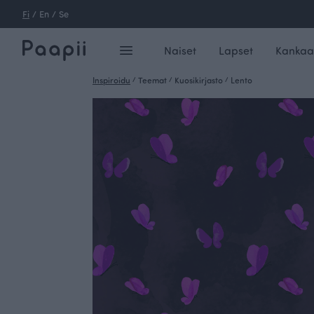
Fi
/
En
/
Se
Naiset
Lapset
Kankaa
Inspiroidu
/
Teemat
/
Kuosikirjasto
/
Lento