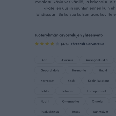
maalattu käsin vesivärillä, ja kokonaisuus 
kikatellen uusiin suuntiin ennen kuin eh
tahdissaan. Se kutsuu katsomaan, kuvittele
Tuoteryhmän arvostelujen yhteenveto
(4/5)
Yhteensä 5 arvostelua
Ahti
Avaruus
Auringonkukka
Gepardi dots
Harmonia
Hauki
Kerrokset
Kesä
Kesän kuiskaus
Lehto
Lehvästö
Lomapuhteet
Nuutti
Omenapiha
Onnela
Puolukkapuu
Raksu
Rantakivet