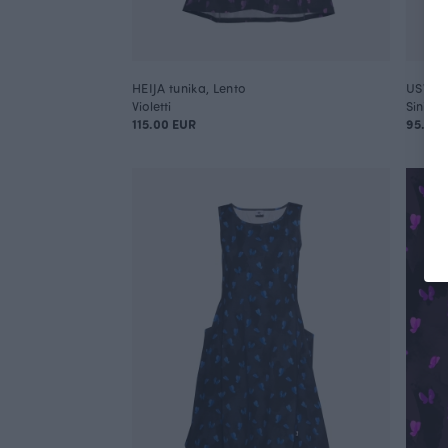
HEIJA tunika, Lento
USVA p
Violetti
Sininen
115.00 EUR
95.00 