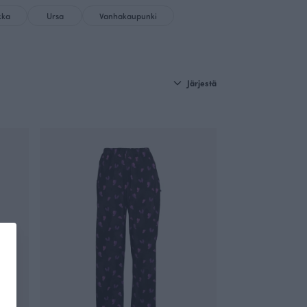
kka
Ursa
Vanhakaupunki
Järjestä