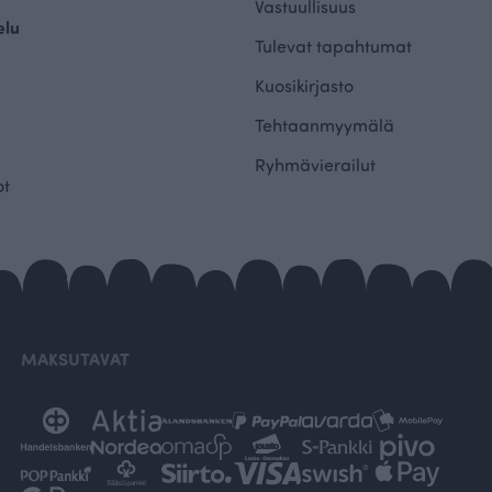
Vastuullisuus
elu
Tulevat tapahtumat
Kuosikirjasto
Tehtaanmyymälä
Ryhmävierailut
ot
MAKSUTAVAT