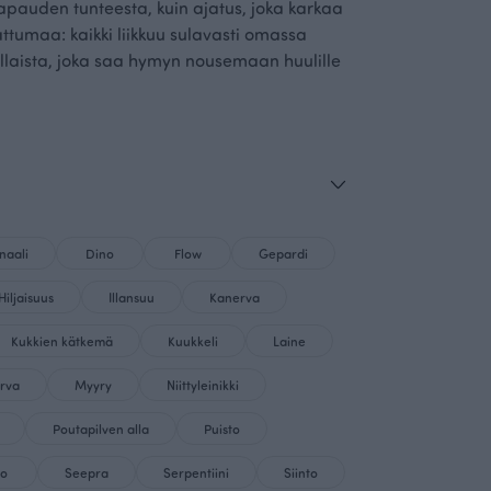
vapauden tunteesta, kuin ajatus, joka karkaa
sattumaa: kaikki liikkuu sulavasti omassa
ellaista, joka saa hymyn nousemaan huulille
naali
Dino
Flow
Gepardi
Hiljaisuus
Illansuu
Kanerva
Kukkien kätkemä
Kuukkeli
Laine
rva
Myyry
Niittyleinikki
Poutapilven alla
Puisto
to
Seepra
Serpentiini
Siinto