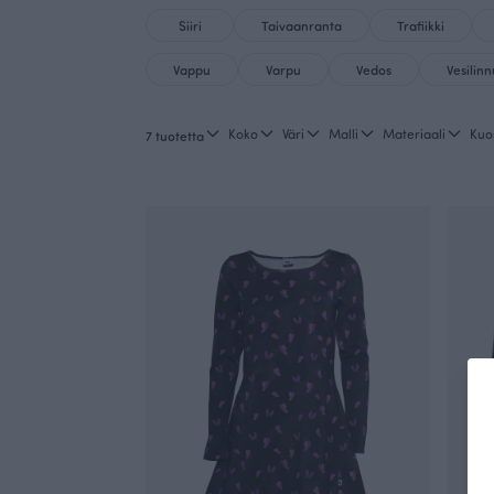
Siiri
Taivaanranta
Trafiikki
Vappu
Varpu
Vedos
Vesilinn
Koko
Väri
Malli
Materiaali
Kuo
7 tuotetta