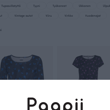
Tupasvillatyttö
Tyyni
Työkoneet
Ukkonen
Ulpu
ut
Vintage autot
Viiru
Virkko
Vuodenajat
si